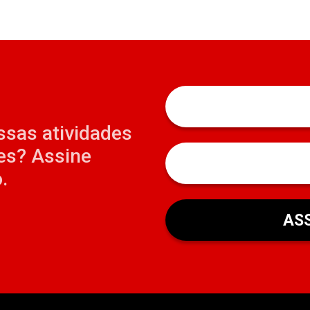
ssas atividades
es? Assine
.