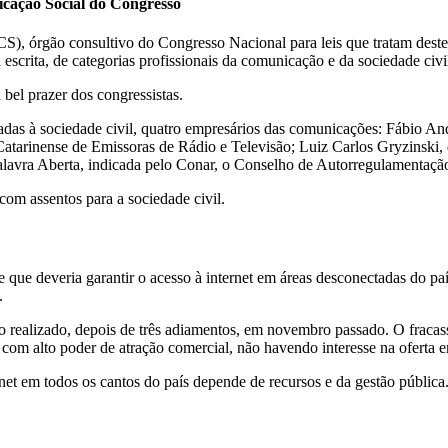
icação Social do Congresso
S), órgão consultivo do Congresso Nacional para leis que tratam deste
escrita, de categorias profissionais da comunicação e da sociedade civi
 bel prazer dos congressistas.
adas à sociedade civil, quatro empresários das comunicações: Fábio An
 Catarinense de Emissoras de Rádio e Televisão; Luiz Carlos Gryzinski
alavra Aberta, indicada pelo Conar, o Conselho de Autorregulamentação
com assentos para a sociedade civil.
e que deveria garantir o acesso à internet em áreas desconectadas do p
.
realizado, depois de três adiamentos, em novembro passado. O fracasso
om alto poder de atração comercial, não havendo interesse na oferta em
ernet em todos os cantos do país depende de recursos e da gestão públic