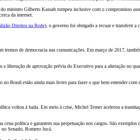
 do ministro Gilberto Kassab rompeu inclusive com o compromisso assum
cerca da internet.
lizão Direitos na Rede
), o governo foi obrigado a recuar e transferir a
m termos de democracia nas comunicações. Em março de 2017, também fr
 e liberação de aprovação prévia do Executivo para a alteração no quad
 no Brasil estão ainda mais livres para fazer o que bem entender com e
tica voltou à baila. Em meio à crise, Michel Temer acelerou a tramita
a cena política e garantem sua perpetuação nos cargos. São exemplos des
no no Senado, Romero Jucá.