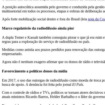
A posição autocrática assumida pelo governo e conduzida pela gestão
multissetorial em todos os processos, etapas e esferas de deliberação a
Após forte mobilização social dentro e fora do Brasil (leia
nota da
Coa
M
arco regulatório da radiodifusão
ainda pior
A dupla Temer e Kassab também conseguiu piorar o que já era ruim e
regras para a exploração do serviço de radiodifusão no país.
Medidas como anistia aos prazos perdidos para renovação das outorgas
empresariado.
Agora não é nenhum exagero afirmar que os donos de rádio e televisão
Favorecimento a políticos donos da mídia
Em 2017, o uso das outorgas de radiodifusão como moeda de troca polí
busca de apoio. A denúncia foi feita pelo jornal
El País.
Com o controle de rádios e TVs, políticos se tornam atores decisivos n
atuais ministros Ricardo Barros, Helder Barbalho e o líder do gover