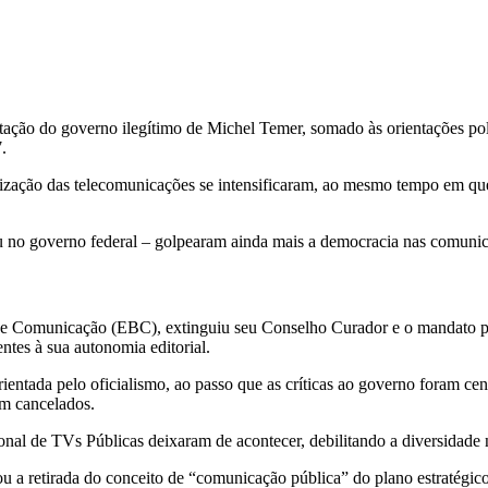
ntação do governo ilegítimo de Michel Temer, somado às orientações pol
.
vatização das telecomunicações se intensificaram, ao mesmo tempo em qu
ou no governo federal – golpearam ainda mais a democracia nas comunic
de Comunicação (EBC), extinguiu seu Conselho Curador e o mandato par
ntes à sua autonomia editorial.
entada pelo oficialismo, ao passo que as críticas ao governo foram cens
am cancelados.
al de TVs Públicas deixaram de acontecer, debilitando a diversidade 
 a retirada do conceito de “comunicação pública” do plano estratégi