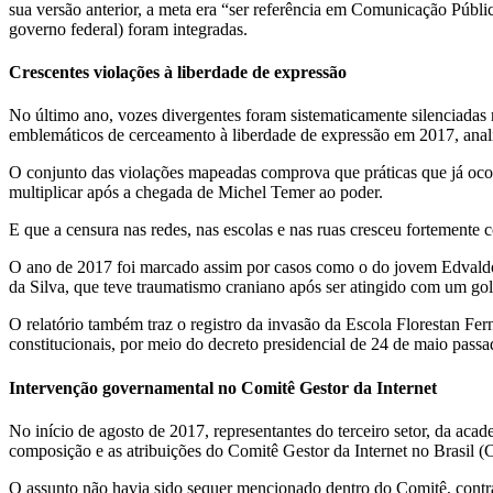
sua versão anterior, a meta era “ser referência em Comunicação Públ
governo federal) foram integradas.
Crescentes
violações
à
liberdade de expressão
No último ano, vozes divergentes foram sistematicamente silenciada
emblemáticos de cerceamento à liberdade de expressão em 2017, anal
O conjunto das violações mapeadas comprova que práticas que já ocor
multiplicar após a chegada de Michel Temer ao poder.
E que a censura nas redes, nas escolas e nas ruas cresceu fortemente
O ano de 2017 foi marcado assim por casos como o do jovem Edvaldo A
da Silva, que teve traumatismo craniano após ser atingido com um go
O relatório também traz o registro da invasão da Escola Florestan Fe
constitucionais, por meio do decreto presidencial de 24 de maio pass
Intervenção governamental no
Comitê Gestor da Internet
No início de agosto de 2017, representantes do terceiro setor, da a
composição e as atribuições do Comitê Gestor da Internet no Brasil (
O assunto não havia sido sequer mencionado dentro do Comitê, contrar