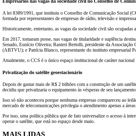
Empresários nas vagas da sociedade civil no Conselho de Comun
A lei 8389/1991, que instituiu o Conselho de Comunicação Social (CC
formada por representantes de empresas de rádio, televisão e imprensa 
Historicamente, entretanto, as vagas da sociedade civil são ocupadas a
Em 2017, tomaram posse, nas vagas de titularidade e suplência destin
Senado, Eunício Oliveira; Ranieri Bertolli, presidente da Associação
(ABTVU); e Patrícia Blanco, representante do instituto empresarial P
Atualmente, o CCS é o único espaço institucional de caráter nacional 
P
rivatização do satélite
geoestacionário
Depois de gastar mais de R$ 2 bilhões com a construção de um satélit
decidiu que privatizaria o equipamento às vésperas de seu lançamento
Isso só não aconteceu porque nenhuma empresas compareceu ao leilão 
mercado de telecomunicações privilegia o atendimento apenas a áreas c
Por isso, uma política pública que de fato universalize o acesso à int
operar o satélite, que está no espaço desde maio.
MAIS LIDAS