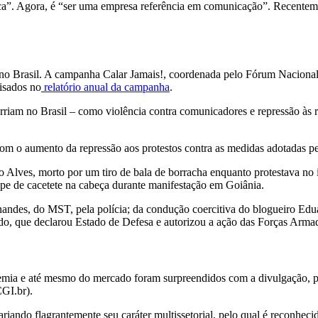
ica”. Agora, é “ser uma empresa referência em comunicação”. Recentemen
s no Brasil. A campanha Calar Jamais!, coordenada pelo Fórum Naciona
isados no
relatório anual da campanha
.
riam no Brasil – como violência contra comunicadores e repressão às r
 com o aumento da repressão aos protestos contra as medidas adotadas 
lves, morto por um tiro de bala de borracha enquanto protestava no in
lpe de cacetete na cabeça durante manifestação em Goiânia.
rnandes, do MST, pela polícia; da condução coercitiva do blogueiro Edu
ado, que declarou Estado de Defesa e autorizou a ação das Forças Armad
cademia e até mesmo do mercado foram surpreendidos com a divulgação, p
CGI.br).
iando flagrantemente seu caráter multissetorial, pelo qual é reconheci