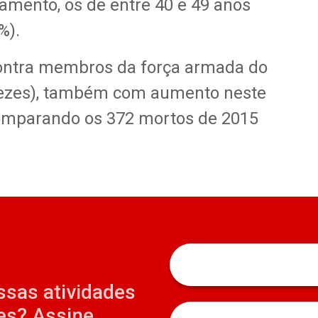
amento, os de entre 40 e 49 anos
%).
ontra membros da força armada do
 vezes), também com aumento neste
comparando os 372 mortos de 2015
ssas atividades
es? Assine