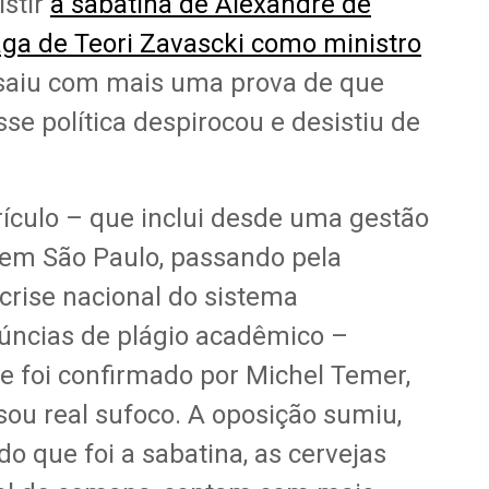
stir
à sabatina de Alexandre de
aga de Teori Zavascki como ministro
 saiu com mais uma prova de que
se política despirocou e desistiu de
culo – que inclui desde uma gestão
 em São Paulo, passando pela
crise nacional do sistema
núncias de plágio acadêmico –
 foi confirmado por Michel Temer,
u real sufoco. A oposição sumiu,
do que foi a sabatina, as cervejas