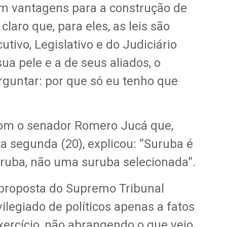
m vantagens para a construção de
aro que, para eles, as leis são
tivo, Legislativo e do Judiciário
a pele e a de seus aliados, o
guntar: por que só eu tenho que
om o senador Romero Jucá que,
a segunda (20), explicou: ”Suruba é
ruba, não uma suruba selecionada”.
à proposta do Supremo Tribunal
ivilegiado de políticos apenas a fatos
ercício, não abrangendo o que veio