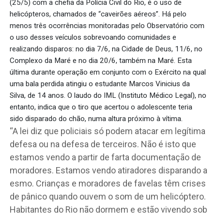
(25/5) com a chefia da Polícia Civil do Rio, é o
uso de
helicópteros, chamados de “caveirões aéreos”
. Há pelo
menos três ocorrências monitoradas pelo Observatório com
o uso desses veículos sobrevoando comunidades e
realizando disparos: no dia 7/6, na
Cidade de Deus
, 11/6, no
Complexo da Maré
e no dia 20/6, também na Maré. Esta
última durante operação em conjunto com o Exército na qual
uma bala perdida atingiu o estudante Marcos Vinicius da
Silva, de 14 anos. O laudo do IML (Instituto Médico Legal), no
entanto, indica que o tiro que acertou o adolescente teria
sido disparado do chão, numa altura próximo à vítima.
“A lei diz que policiais só podem atacar em legítima
defesa ou na defesa de terceiros. Não é isto que
estamos vendo a partir de farta documentação de
moradores. Estamos vendo atiradores disparando a
esmo. Crianças e moradores de favelas têm crises
de pânico quando ouvem o som de um helicóptero.
Habitantes do Rio não dormem e estão vivendo sob