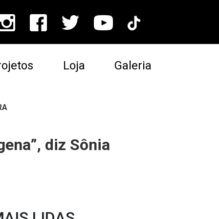
ojetos
Loja
Galeria
RA
gena”, diz Sônia
AIS LIDAS