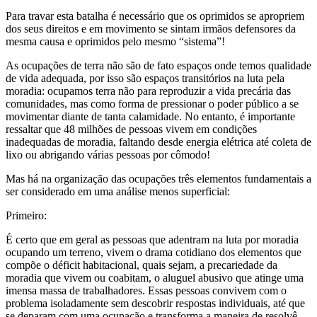
Para travar esta batalha é necessário que os oprimidos se apropriem
dos seus direitos e em movimento se sintam irmãos defensores da
mesma causa e oprimidos pelo mesmo “sistema”!
As ocupações de terra não são de fato espaços onde temos qualidade
de vida adequada, por isso são espaços transitórios na luta pela
moradia: ocupamos terra não para reproduzir a vida precária das
comunidades, mas como forma de pressionar o poder público a se
movimentar diante de tanta calamidade. No entanto, é importante
ressaltar que 48 milhões de pessoas vivem em condições
inadequadas de moradia, faltando desde energia elétrica até coleta de
lixo ou abrigando várias pessoas por cômodo!
Mas há na organização das ocupações três elementos fundamentais a
ser considerado em uma análise menos superficial:
Primeiro:
É certo que em geral as pessoas que adentram na luta por moradia
ocupando um terreno, vivem o drama cotidiano dos elementos que
compõe o déficit habitacional, quais sejam, a precariedade da
moradia que vivem ou coabitam, o aluguel abusivo que atinge uma
imensa massa de trabalhadores. Essas pessoas convivem com o
problema isoladamente sem descobrir respostas individuais, até que
se deparam com uma ocupação e transforma a maneira de resolvê-