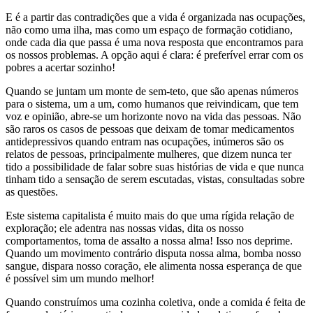
E é a partir das contradições que a vida é organizada nas ocupações,
não como uma ilha, mas como um espaço de formação cotidiano,
onde cada dia que passa é uma nova resposta que encontramos para
os nossos problemas. A opção aqui é clara: é preferível errar com os
pobres a acertar sozinho!
Quando se juntam um monte de sem-teto, que são apenas números
para o sistema, um a um, como humanos que reivindicam, que tem
voz e opinião, abre-se um horizonte novo na vida das pessoas. Não
são raros os casos de pessoas que deixam de tomar medicamentos
antidepressivos quando entram nas ocupações, inúmeros são os
relatos de pessoas, principalmente mulheres, que dizem nunca ter
tido a possibilidade de falar sobre suas histórias de vida e que nunca
tinham tido a sensação de serem escutadas, vistas, consultadas sobre
as questões.
Este sistema capitalista é muito mais do que uma rígida relação de
exploração; ele adentra nas nossas vidas, dita os nosso
comportamentos, toma de assalto a nossa alma! Isso nos deprime.
Quando um movimento contrário disputa nossa alma, bomba nosso
sangue, dispara nosso coração, ele alimenta nossa esperança de que
é possível sim um mundo melhor!
Quando construímos uma cozinha coletiva, onde a comida é feita de