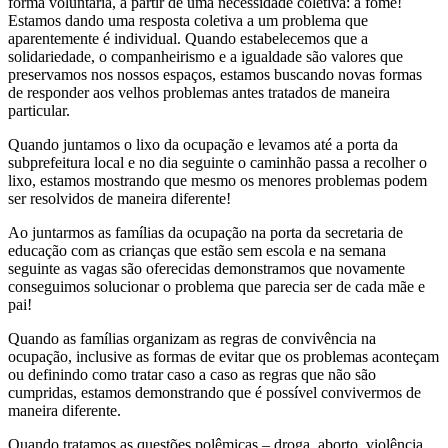
forma voluntária, a partir de uma necessidade coletiva: a fome!
Estamos dando uma resposta coletiva a um problema que
aparentemente é individual. Quando estabelecemos que a
solidariedade, o companheirismo e a igualdade são valores que
preservamos nos nossos espaços, estamos buscando novas formas
de responder aos velhos problemas antes tratados de maneira
particular.
Quando juntamos o lixo da ocupação e levamos até a porta da
subprefeitura local e no dia seguinte o caminhão passa a recolher o
lixo, estamos mostrando que mesmo os menores problemas podem
ser resolvidos de maneira diferente!
Ao juntarmos as famílias da ocupação na porta da secretaria de
educação com as crianças que estão sem escola e na semana
seguinte as vagas são oferecidas demonstramos que novamente
conseguimos solucionar o problema que parecia ser de cada mãe e
pai!
Quando as famílias organizam as regras de convivência na
ocupação, inclusive as formas de evitar que os problemas aconteçam
ou definindo como tratar caso a caso as regras que não são
cumpridas, estamos demonstrando que é possível convivermos de
maneira diferente.
Quando tratamos as questões polêmicas – droga, aborto, violência,