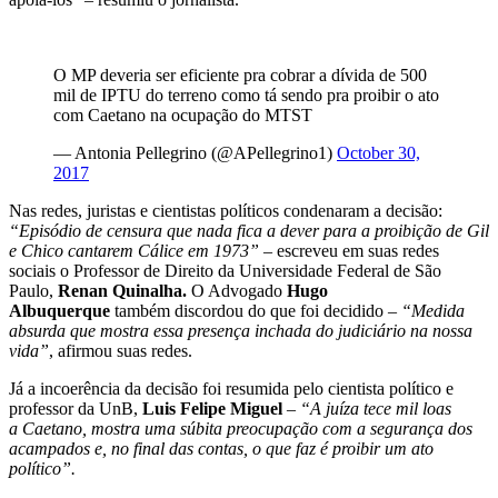
O MP deveria ser eficiente pra cobrar a dívida de 500
mil de IPTU do terreno como tá sendo pra proibir o ato
com Caetano na ocupação do MTST
— Antonia Pellegrino (@APellegrino1)
October 30,
2017
Nas redes, juristas e cientistas políticos condenaram a decisão:
“Episódio de censura que nada fica a dever para a proibição de Gil
e Chico cantarem Cálice em 1973”
– escreveu em suas redes
sociais o Professor de Direito da Universidade Federal de São
Paulo,
Renan Quinalha.
O Advogado
Hugo
Albuquerque
também discordou do que foi decidido –
“
Medida
absurda que mostra essa presença inchada do judiciário na nossa
vida”
, afirmou suas redes.
Já a incoerência da decisão foi resumida pelo cientista político e
professor da UnB,
Luis Felipe Miguel
–
“A juíza tece mil loas
a
Caetano
, mostra uma súbita preocupação com a segurança dos
acampados e, no final das contas, o que faz é proibir um ato
político”.