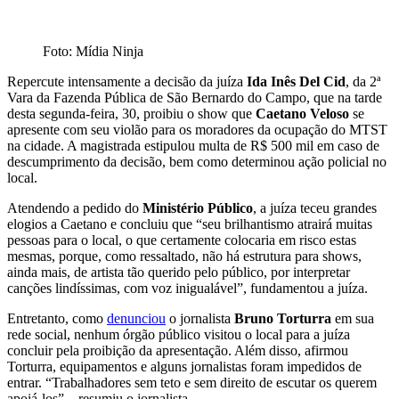
Foto: Mídia Ninja
Repercute intensamente a decisão da juíza
Ida Inês Del Cid
, da 2ª
Vara da Fazenda Pública de São Bernardo do Campo, que na tarde
desta segunda-feira, 30, proibiu o show que
Caetano Veloso
se
apresente com seu violão para os moradores da ocupação do MTST
na cidade. A magistrada estipulou multa de R$ 500 mil em caso de
descumprimento da decisão, bem como determinou ação policial no
local.
Atendendo a pedido do
Ministério Público
, a juíza teceu grandes
elogios a Caetano e concluiu que “seu brilhantismo atrairá muitas
pessoas para o local, o que certamente colocaria em risco estas
mesmas, porque, como ressaltado, não há estrutura para shows,
ainda mais, de artista tão querido pelo público, por interpretar
canções lindíssimas, com voz inigualável”, fundamentou a juíza.
Entretanto, como
denunciou
o jornalista
Bruno Torturra
em sua
rede social, nenhum órgão público visitou o local para a juíza
concluir pela proibição da apresentação. Além disso, afirmou
Torturra, equipamentos e alguns jornalistas foram impedidos de
entrar. “
Trabalhadores sem teto e sem direito de escutar os querem
apoiá-los” – resumiu o jornalista.