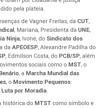
ue lutam por cidadania e justiça
dido pela plateia.
esenças de Vagner Freitas, da
CUT
,
ndical
, Mariana, Presidenta da
UNE
,
ia Ninja
, Ivone, do
Sindicato dos
ta da
APEOESP
, Alexandre Padilha do
SP
, Edmilson Costa, do
PCB/SP
, além
movimentos sociais como o
MST
, o
Benário
, a
Marcha Mundial das
res
, o
Movimento Pequenos
Luta por Moradia
.
 histórica do
MTST
como símbolo e