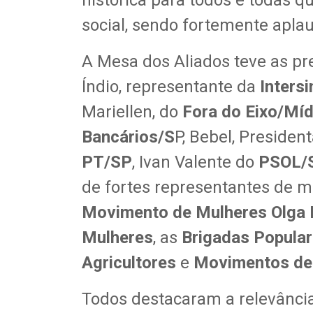
histórica para todos e todas q
social, sendo fortemente aplau
A Mesa dos Aliados teve as pr
Índio, representante da
Intersi
Mariellen, do
Fora do Eixo/Míd
Bancários/S
P, Bebel, Presiden
PT/SP
, Ivan Valente do
PSOL/
de fortes representantes de 
Movimento de Mulheres Olga 
Mulheres
, as
Brigadas Popula
Agricultores
e
Movimentos de 
Todos destacaram a relevância