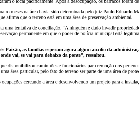
xaram o local pacificamente. Após a desocupação, os barracos foram de
uatro meses na área havia sido determinada pelo juiz Paulo Eduardo Mar
ue afirma que o terreno está em uma área de preservação ambiental.
ta uma tentativa de conciliação. “A ninguém é dado invadir propriedade
servação permanente em que o poder de polícia municipal está legitimad
 Paixão, as famílias esperam agora algum auxílio da administra
nde vai, se vai para debaixo da ponte”, ressaltou.
 que disponibilizou caminhões e funcionários para remoção dos perten
 uma área particular, pelo fato do terreno ser parte de uma área de prot
s ocupações cercando a área e desenvolvendo um projeto para a instalaç