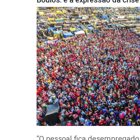
Boulos: é a expressão da crise 
“O pessoal fica desempregado,