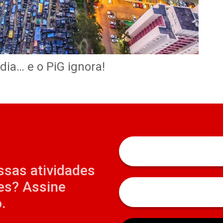
dia… e o PiG ignora!
ssas atividades
es? Assine
.