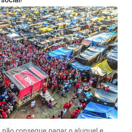
social!
 não consegue pagar o aluguel e