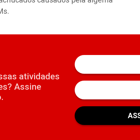
 machucados causados pela algema
Ms.
ssas atividades
es? Assine
.